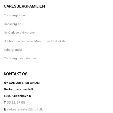
CARLSBERGFAMILIEN
Carlsbergfondet
Carlsberg A/S
Ny Carlsberg Glyptotek
Det Nationalhistoriske Museum på Frederiksborg
Tuborgfondet
Carlsberg Laboratorium
KONTAKT OS
NY CARLSBERGFONDET
Brolæggerstræde 5
1211 København K
T
33 11 37 65
E
sekretariatet@ncf.dk