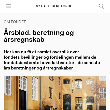
Skip
to
main
content
OM FONDET
Årsblad, beretning og
årsregnskab
Her kan du få et samlet overblik over
fondets bevillinger og fordelingen mellem de
fundatsbestemte hovedaktiviteter i de seneste
års beretninger og årsregnskaber.