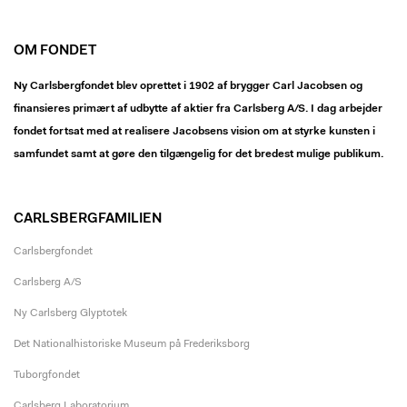
OM FONDET
Ny Carlsbergfondet blev oprettet i 1902 af brygger Carl Jacobsen og
finansieres primært af udbytte af aktier fra Carlsberg A/S. I dag arbejder
fondet fortsat med at realisere Jacobsens vision om at styrke kunsten i
samfundet samt at gøre den tilgængelig for det bredest mulige publikum.
CARLSBERGFAMILIEN
Carlsbergfondet
Carlsberg A/S
Ny Carlsberg Glyptotek
Det Nationalhistoriske Museum på Frederiksborg
Tuborgfondet
Carlsberg Laboratorium