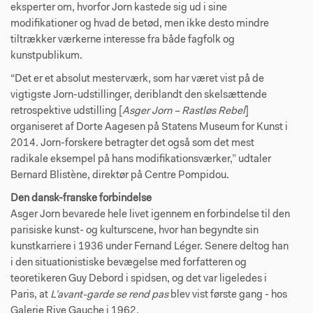
eksperter om, hvorfor Jorn kastede sig ud i sine
modifikationer og hvad de betød, men ikke desto mindre
tiltrækker værkerne interesse fra både fagfolk og
kunstpublikum.
“Det er et absolut mesterværk, som har været vist på de
vigtigste Jorn-udstillinger, deriblandt den skelsættende
retrospektive udstilling [
Asger Jorn – Rastløs Rebel
]
organiseret af Dorte Aagesen på Statens Museum for Kunst i
2014. Jorn-forskere betragter det også som det mest
radikale eksempel på hans modifikationsværker,” udtaler
Bernard Blistène, direktør på Centre Pompidou.
Den dansk-franske forbindelse
Asger Jorn bevarede hele livet igennem en forbindelse til den
parisiske kunst- og kulturscene, hvor han begyndte sin
kunstkarriere i 1936 under Fernand Léger. Senere deltog han
i den situationistiske bevægelse med forfatteren og
teoretikeren Guy Debord i spidsen, og det var ligeledes i
Paris, at
L’avant-garde se rend pas
blev vist første gang - hos
Galerie Rive Gauche i 1962.