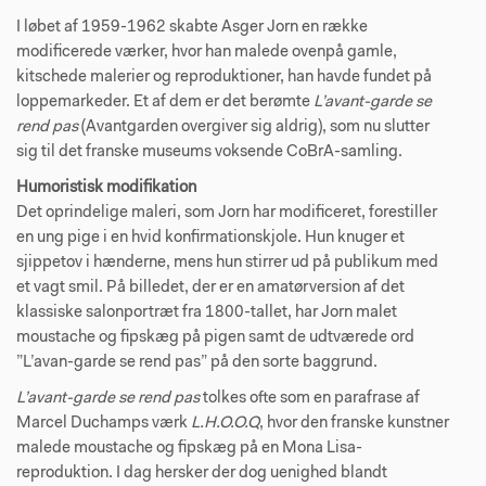
I løbet af 1959-1962 skabte Asger Jorn en række
modificerede værker, hvor han malede ovenpå gamle,
kitschede malerier og reproduktioner, han havde fundet på
loppemarkeder. Et af dem er det berømte
L’avant-garde se
rend pas
(Avantgarden overgiver sig aldrig), som nu slutter
sig til det franske museums voksende CoBrA-samling.
Humoristisk modifikation
Det oprindelige maleri, som Jorn har modificeret, forestiller
en ung pige i en hvid konfirmationskjole. Hun knuger et
sjippetov i hænderne, mens hun stirrer ud på publikum med
et vagt smil. På billedet, der er en amatørversion af det
klassiske salonportræt fra 1800-tallet, har Jorn malet
moustache og fipskæg på pigen samt de udtværede ord
”L’avan-garde se rend pas” på den sorte baggrund.
L’avant-garde se rend pas
tolkes ofte som en parafrase af
Marcel Duchamps værk
L.H.O.O.Q
, hvor den franske kunstner
malede moustache og fipskæg på en Mona Lisa-
reproduktion. I dag hersker der dog uenighed blandt