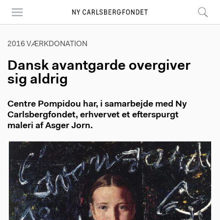
Skip
to
main
content
2016 VÆRKDONATION
Dansk avantgarde overgiver
sig aldrig
Centre Pompidou har, i samarbejde med Ny
Carlsbergfondet, erhvervet et efterspurgt
maleri af Asger Jorn.