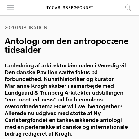
Skip
to
main
content
2020 PUBLIKATION
Antologi om den antropocæne
tidsalder
I anledning af arkitekturbiennalen i Venedig vil
Den danske Pavillon sætte fokus på
forbundethed. Kunsthistoriker og kurator
Marianne Krogh skaber i samarbejde med
Lundgaard & Tranberg Arkitekter udstillingen
”con-nect-ed-ness” ud fra biennalens
overordnede tema How will we live together?
Allerede nu udgives med støtte af Ny
Carlsbergfondet en tankevækkende antologi
med en perlerække af danske og internationale
bidrag redigeret af Krogh.