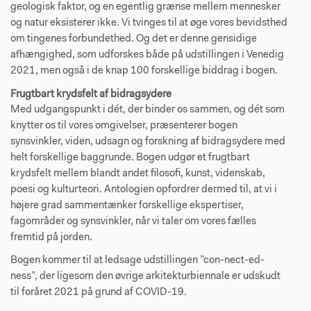
geologisk faktor, og en egentlig grænse mellem mennesker
og natur eksisterer ikke. Vi tvinges til at øge vores bevidsthed
om tingenes forbundethed. Og det er denne gensidige
afhængighed, som udforskes både på udstillingen i Venedig
2021, men også i de knap 100 forskellige biddrag i bogen.
Frugtbart krydsfelt af bidragsydere
Med udgangspunkt i dét, der binder os sammen, og dét som
knytter os til vores omgivelser, præsenterer bogen
synsvinkler, viden, udsagn og forskning af bidragsydere med
helt forskellige baggrunde. Bogen udgør et frugtbart
krydsfelt mellem blandt andet filosofi, kunst, videnskab,
poesi og kulturteori. Antologien opfordrer dermed til, at vi i
højere grad sammentænker forskellige ekspertiser,
fagområder og synsvinkler, når vi taler om vores fælles
fremtid på jorden.
Bogen kommer til at ledsage udstillingen ”con-nect-ed-
ness”, der ligesom den øvrige arkitekturbiennale er udskudt
til foråret 2021 på grund af COVID-19.