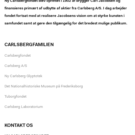
Ny Carlsbergfondet blev oprettet i 1902 af brygger Carl Jacobsen og
finansieres primært af udbytte af aktier fra Carlsberg A/S. I dag arbejder
fondet fortsat med at realisere Jacobsens vision om at styrke kunsten i
samfundet samt at gøre den tilgængelig for det bredest mulige publikum.
CARLSBERGFAMILIEN
Carlsbergfondet
Carlsberg A/S
Ny Carlsberg Glyptotek
Det Nationalhistoriske Museum på Frederiksborg
Tuborgfondet
Carlsberg Laboratorium
KONTAKT OS