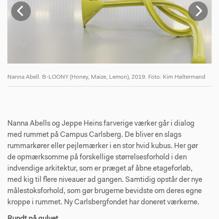
Nanna Abell. B-LOONY (Honey, Maize, Lemon), 2019. Foto: Kim Høltermand
Na
Nanna Abells og Jeppe Heins farverige værker går i dialog
med rummet på Campus Carlsberg. De bliver en slags
rummarkører eller pejlemærker i en stor hvid kubus. Her gør
de opmærksomme på forskellige størrelsesforhold i den
indvendige arkitektur, som er præget af åbne etageforløb,
med kig til flere niveauer ad gangen. Samtidig opstår der nye
målestoksforhold, som gør brugerne bevidste om deres egne
kroppe i rummet. Ny Carlsbergfondet har doneret værkerne.