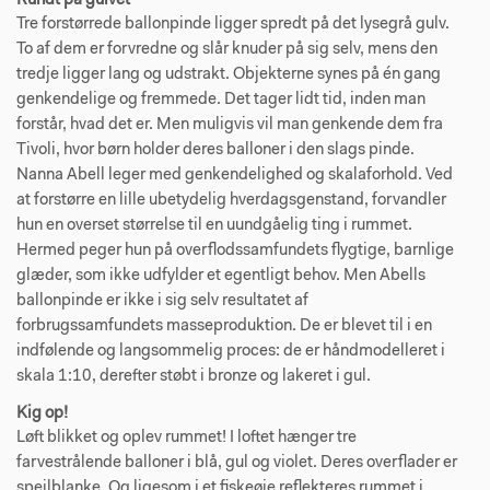
Rundt på gulvet
Tre forstørrede ballonpinde ligger spredt på det lysegrå gulv.
To af dem er forvredne og slår knuder på sig selv, mens den
tredje ligger lang og udstrakt. Objekterne synes på én gang
genkendelige og fremmede. Det tager lidt tid, inden man
forstår, hvad det er. Men muligvis vil man genkende dem fra
Tivoli, hvor børn holder deres balloner i den slags pinde.
Nanna Abell leger med genkendelighed og skalaforhold. Ved
at forstørre en lille ubetydelig hverdagsgenstand, forvandler
hun en overset størrelse til en uundgåelig ting i rummet.
Hermed peger hun på overflodssamfundets flygtige, barnlige
glæder, som ikke udfylder et egentligt behov. Men Abells
ballonpinde er ikke i sig selv resultatet af
forbrugssamfundets masseproduktion. De er blevet til i en
indfølende og langsommelig proces: de er håndmodelleret i
skala 1:10, derefter støbt i bronze og lakeret i gul.
Kig op!
Løft blikket og oplev rummet! I loftet hænger tre
farvestrålende balloner i blå, gul og violet. Deres overflader er
spejlblanke. Og ligesom i et fiskeøje reflekteres rummet i