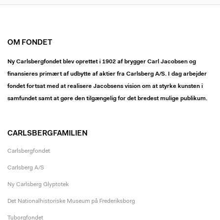
OM FONDET
Ny Carlsbergfondet blev oprettet i 1902 af brygger Carl Jacobsen og
finansieres primært af udbytte af aktier fra Carlsberg A/S. I dag arbejder
fondet fortsat med at realisere Jacobsens vision om at styrke kunsten i
samfundet samt at gøre den tilgængelig for det bredest mulige publikum.
CARLSBERGFAMILIEN
Carlsbergfondet
Carlsberg A/S
Ny Carlsberg Glyptotek
Det Nationalhistoriske Museum på Frederiksborg
Tuborgfondet