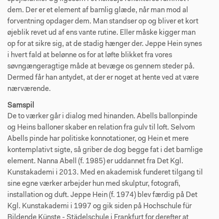
dem. Der er et element af barnlig glæde, når man mod al
forventning opdager dem. Man standser op og bliver et kort
øjeblik revet ud af ens vante rutine. Eller måske kigger man
op for at sikre sig, at de stadig hænger der. Jeppe Hein synes
i hvert fald at belønne os for at løfte blikket fra vores
søvngængeragtige måde at bevæge os gennem steder på.
Dermed får han antydet, at der er noget at hente ved at være
nærværende.
Samspil
De to værker går i dialog med hinanden. Abells ballonpinde
og Heins balloner skaber en relation fra gulv til loft. Selvom
Abells pinde har politiske konnotationer, og Hein et mere
kontemplativt sigte, så griber de dog begge fat i det barnlige
element. Nanna Abell (f. 1985) er uddannet fra Det Kgl.
Kunstakademi i 2013. Med en akademisk funderet tilgang til
sine egne værker arbejder hun med skulptur, fotografi,
installation og duft. Jeppe Hein (f. 1974) blev færdig på Det
Kgl. Kunstakademi i 1997 og gik siden på Hochschule für
Bildende Künste - Städelschule i Frankfurt for derefter at