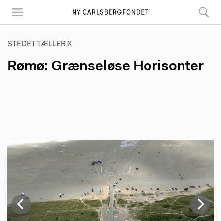
Skip
to
main
content
STEDET TÆLLER X
Rømø: Grænseløse Horisonter