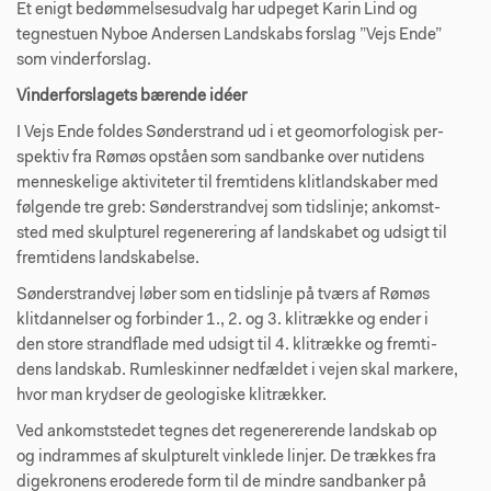
Et enigt bedømmelsesudvalg har udpeget Karin Lind og
tegnestuen Nyboe Andersen Landskabs forslag ”Vejs Ende”
som vinderforslag.
Vinderforslagets bærende idéer
I Vejs Ende foldes Sønderstrand ud i et geomorfologisk per­
spektiv fra Rømøs opståen som sandbanke over nutidens
menneskelige aktiviteter til fremtidens klitlandskaber med
følgende tre greb: Sønderstrandvej som tidslinje; ankomst­
sted med skulpturel regenerering af landskabet og udsigt til
fremtidens landskabelse.
Sønderstrandvej løber som en tidslinje på tværs af Rømøs
klitdannelser og forbinder 1., 2. og 3. klitrække og ender i
den store strandflade med udsigt til 4. klitrække og fremti­
dens landskab. Rumleskinner nedfældet i vejen skal marke­re,
hvor man krydser de geologiske klitrækker.
Ved ankomststedet tegnes det regenererende landskab op
og indrammes af skulpturelt vinklede linjer. De trækkes fra
digekronens eroderede form til de mindre sandbanker på