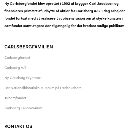
Ny Carlsbergfondet blev oprettet i 1902 af brygger Carl Jacobsen og
finansieres primært af udbytte af aktier fra Carlsberg A/S. I dag arbejder
fondet fortsat med at realisere Jacobsens vision om at styrke kunsten i
samfundet samt at gøre den tilgængelig for det bredest mulige publikum.
CARLSBERGFAMILIEN
Carlsbergfondet
Carlsberg A/S
Ny Carlsberg Glyptotek
Det Nationalhistoriske Museum på Frederiksborg
Tuborgfondet
Carlsberg Laboratorium
KONTAKT OS