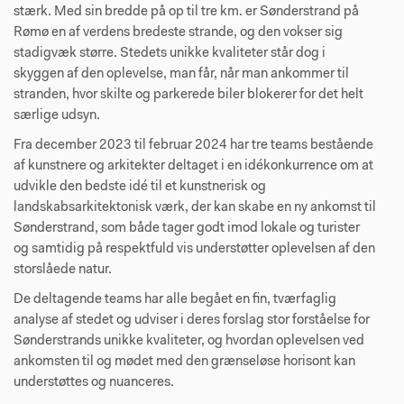
stærk. Med sin bredde på op til tre km. er Sønderstrand på
Rømø en af verdens bredeste strande, og den vokser sig
stadigvæk større. Stedets unikke kvaliteter står dog i
skyggen af den ople­velse, man får, når man ankommer til
stranden, hvor skilte og parkerede biler blokerer for det helt
særlige udsyn.
Fra december 2023 til februar 2024 har tre teams bestående
af kunstnere og arkitekter deltaget i en idékonkurrence om at
udvikle den bedste idé til et kunstnerisk og
landskabsarkitektonisk værk, der kan skabe en ny ankomst til
Sønderstrand, som både tager godt imod lokale og turister
og samtidig på respektfuld vis understøt­ter oplevelsen af den
storslåede natur.
De deltagende teams har alle begået en fin, tværfaglig
analyse af stedet og udviser i deres forslag stor forståelse for
Søn­derstrands unikke kvaliteter, og hvordan oplevelsen ved
ankomsten til og mødet med den grænseløse horisont kan
understøttes og nuanceres.