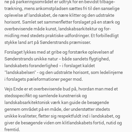
ne på parkeringsområdet er udtryk for en bevidst tilbage­
trækning, mens ankomstpladsen sættes fri til den sanselige
oplevelse af landskabet, de nære klitter og den udstrakte
horisont. Samlet set sammenfletter forslaget på en stærk og
overbevisende måde kunst, landskabsarkitektur og for­
midling med stedets praktiske udfordringer. Et forbilledligt
stykke land art på Sønderstrands præmisser.
Forslaget lykkes med at gribe og forstærke oplevelsen af
Sønderstrands unikke natur – både sandets flygtighed,
landskabets foranderlighed – i forslaget kaldet
”landskabelsen” - og den udstrakte horisont, som ledelinjerne
i forslagets pæleformationer peger mod.
Vejs Ende er et overbevisende bud på, hvor­dan man med et
stedsspecifikt og samlende kunstnerisk og
landskabsarkitektonisk værk kan guide de besøgende
gennem området på en måde, der understøtter stedets
unikke kvaliteter, fletter sig respektfuldt ind i landskabet, og
giver de besøgende viden om klitlandskabets fortid, nutid og
fremtid.