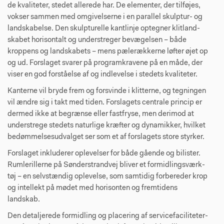
de kvaliteter, stedet allerede har. De elementer, der tilføjes,
vokser sammen med omgivelserne i en parallel skulptur- og
landskabelse. Den skulpturelle kantlinje optegner klitland­
skabet horisontalt og understreger bevægelsen – både
kroppens og landskabets – mens pælerækkerne løfter øjet op
og ud. Forslaget svarer på programkravene på en måde, der
viser en god forståelse af og indlevelse i stedets kvaliteter.
Kanterne vil bryde frem og forsvinde i klitterne, og teg­ningen
vil ændre sig i takt med tiden. Forslagets centrale princip er
dermed ikke at begrænse eller fastfryse, men derimod at
understrege stedets naturlige kræfter og dynamikker, hvilket
bedømmelsesudvalget ser som et af forslagets store styrker.
Forslaget inkluderer oplevelser for både gående og bilister.
Rumlerillerne på Sønderstrandvej bliver et formidlingsværk­
tøj – en selvstændig oplevelse, som samtidig forbereder krop
og intellekt på mødet med horisonten og fremtidens
landskab.
Den detaljerede formidling og placering af servicefaciliteter­