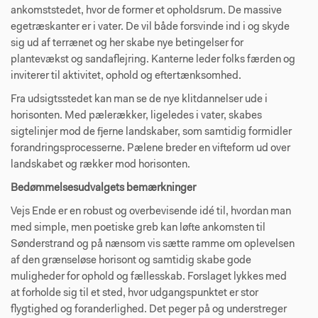
ankomststedet, hvor de former et opholdsrum. De massi­ve
egetræskanter er i vater. De vil både forsvinde ind i og skyde
sig ud af terrænet og her skabe nye betingelser for
plantevækst og sandaflejring. Kanterne leder folks færden og
inviterer til aktivitet, ophold og eftertænksomhed.
Fra udsigtsstedet kan man se de nye klitdannelser ude i
horisonten. Med pælerækker, ligeledes i vater, skabes
sigtelinjer mod de fjerne landskaber, som samtidig formidler
forandringsprocesserne. Pælene breder en vifteform ud over
landskabet og rækker mod horisonten.
Bedømmelsesudvalgets bemærkninger
Vejs Ende er en robust og overbevisende idé til, hvordan man
med simple, men poetiske greb kan løfte ankom­sten til
Sønderstrand og på nænsom vis sætte ramme om oplevelsen
af den grænseløse horisont og samtidig skabe gode
muligheder for ophold og fællesskab. Forslaget lykkes med
at forholde sig til et sted, hvor udgangspunktet er stor
flygtighed og foranderlighed. Det peger på og understreger