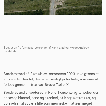
Illustration fra forslaget "Vejs ende" af Karin Lind og Nyboe Andersen
Il
Landskab.
La
Sønderstrand på Rømø blev i sommeren 2023 udvalgt som ét
af ni steder i landet, der har et særligt potentiale, som man vil
forløse gennem initiativet ’Stedet Tæller X’.
Sønderstrand er verdensarv. Her er horison­ten grænseløs, der
er hav og himmel, sand og skønhed, så langt øjet rækker, og
oplevelsen af at være lille som menneske i naturen meget