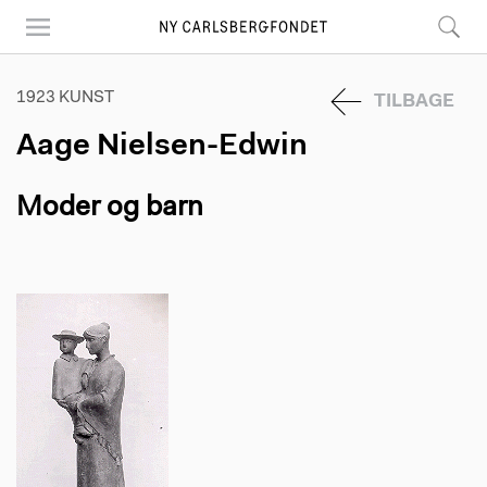
Skip
to
main
content
1923 KUNST
TILBAGE
Aage Nielsen-Edwin
Moder og barn