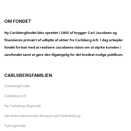
OM FONDET
Ny Carlsbergfondet blev oprettet i 1902 af brygger Carl Jacobsen og
finansieres primært af udbytte af aktier fra Carlsberg A/S. I dag arbejder
fondet fortsat med at realisere Jacobsens vision om at styrke kunsten i
samfundet samt at gøre den tilgængelig for det bredest mulige publikum.
CARLSBERGFAMILIEN
Carlsbergfondet
Carlsberg A/S
Ny Carlsberg Glyptotek
Det Nationalhistoriske Museum på Frederiksborg
Tuborgfondet