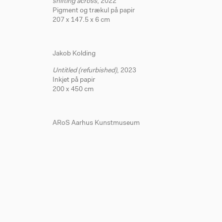
shifting across
, 2022
Pigment og trækul på papir
207 x 147.5 x 6 cm
Jakob Kolding
Untitled (refurbished)
, 2023
Inkjet på papir
200 x 450 cm
ARoS Aarhus Kunstmuseum