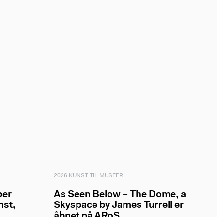
2026 KUNST TIL MUSEER
ber
As Seen Below – The Dome, a
nst,
Skyspace by James Turrell er
åbnet på ARoS