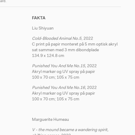
ard.
Liu Shiy
FAKTA
Liu Shiyuan
Cold-Blooded Animal No.5
, 2022
C print på papir monteret på 5 mm optisk akryl
sat sammen med 3 mm dibondplade
134.9 x 124.8 cm
Punished You And Me No.15,
2022
Akryl markør og UV spray på papir
100 x 70 cm; 105 x 75 cm
Punished You And Me No.16,
2022
Akryl markør og UV spray på papir
100 x 70 cm; 105 x 75 cm
Marguerite Humeau
V - the mound became a wandering spirit,