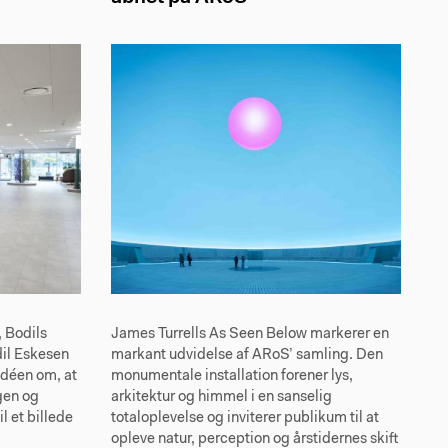
 Bodils
James Turrells As Seen Below markerer en
il Eskesen
markant udvidelse af ARoS’ samling. Den
idéen om, at
monumentale installation forener lys,
gen og
arkitektur og himmel i en sanselig
il et billede
totaloplevelse og inviterer publikum til at
opleve natur, perception og årstidernes skift