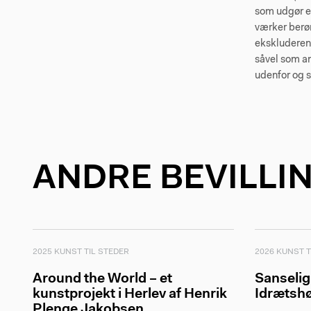
som udgør en
værker berø
ekskluderend
såvel som an
udenfor og 
ANDRE BEVILLI
2025 KUNST TIL STEDER
2026 KUNST T
Around the World – et
Sanselig
kunstprojekt i Herlev af Henrik
Idrætsh
Plenge Jakobsen