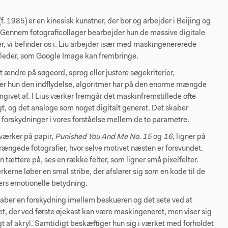
(f. 1985) er en kinesisk kunstner, der bor og arbejder i Beijing og
Gennem fotograficollager bearbejder hun de massive digitale
er, vi befinder os i. Liu arbejder især med maskingenererede
illeder, som Google Image kan frembringe.
at ændre på søgeord, sprog eller justere søgekriterier,
r hun den indflydelse, algoritmer har på den enorme mængde
omgivet af. I Lius værker fremgår det maskinfremstillede ofte
, og det analoge som noget digitalt generet. Det skaber
 forskydninger i vores forståelse mellem de to parametre.
lværker på papir,
Punished You And Me No. 15
og
16
, ligner på
rængede fotografier, hvor selve motivet næsten er forsvundet.
ættere på, ses en række felter, som ligner små pixelfelter.
rkerne løber en smal stribe, der afslører sig som en kode til de
ers emotionelle betydning.
aber en forskydning imellem beskueren og det sete ved at
et, der ved første øjekast kan være maskingeneret, men viser sig
t af akryl. Samtidigt beskæftiger hun sig i værket med forholdet