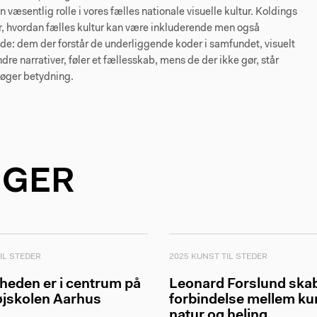
 væsentlig rolle i vores fælles nationale visuelle kultur. Koldings
r, hvordan fælles kultur kan være inkluderende men også
e: dem der forstår de underliggende koder i samfundet, visuelt
dre narrativer, føler et fællesskab, mens de der ikke gør, står
søger betydning.
NGER
IL STEDER
2025 KUNST TIL STEDER
heden er i centrum på
Leonard Forslund ska
øjskolen Aarhus
forbindelse mellem ku
natur og heling