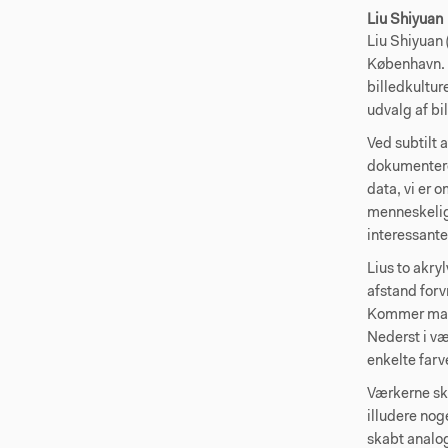
Liu Shiyuan
Liu Shiyuan 
København. 
billedkultur
udvalg af b
Ved subtilt 
dokumentere
data, vi er 
menneskeligt
interessante
Lius to akry
afstand forv
Kommer man t
Nederst i væ
enkelte farv
Værkerne sk
illudere nog
skabt analog