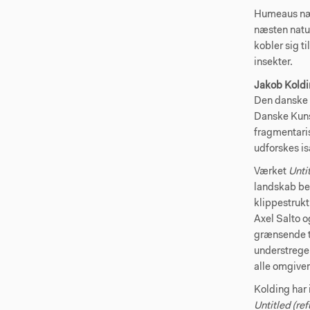
Humeaus næn
næsten natu
kobler sig t
insekter.
Jakob Kold
Den danske 
Danske Kunst
fragmentari
udforskes i
Værket
Unti
landskab be
klippestruk
Axel Salto o
grænsende ti
understreger
alle omgiver
Kolding har 
Untitled (re