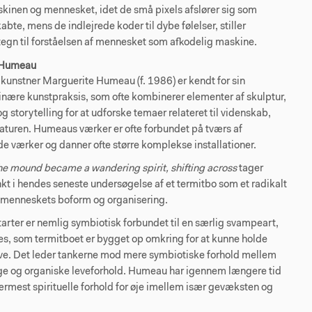
kinen og mennesket, idet de små pixels afslører sig som
te, mens de indlejrede koder til dybe følelser, stiller
egn til forståelsen af mennesket som afkodelig maskine.
 Humeau
kunstner Marguerite Humeau (f. 1986) er kendt for sin
inære kunstpraksis, som ofte kombinerer elementer af skulptur,
og storytelling for at udforske temaer relateret til videnskab,
naturen. Humeaus værker er ofte forbundet på tværs af
e værker og danner ofte større komplekse installationer.
the mound became a wandering spirit, shifting across
tager
t i hendes seneste undersøgelse af et termitbo som et radikalt
il menneskets boform og organisering.
arter er nemlig symbiotisk forbundet til en særlig svampeart,
s, som termitboet er bygget op omkring for at kunne holde
ive. Det leder tankerne mod mere symbiotiske forhold mellem
e og organiske leveforhold. Humeau har igennem længere tid
ærmest spirituelle forhold for øje imellem især gevæksten og