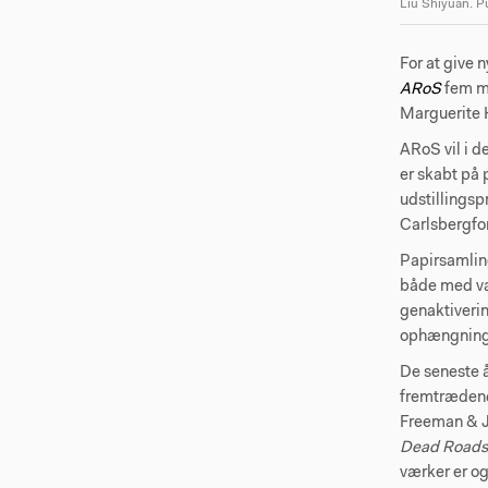
Liu Shiyuan. 
For at give 
ARoS
fem ma
Marguerite 
ARoS vil i 
er skabt på
udstillingsp
Carlsbergfo
Papirsamlin
både med væ
genaktiveri
ophængning
De seneste å
fremtrædend
Freeman & J
Dead Road
værker er og