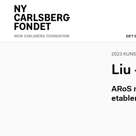
Skip
to
Primæ
main
content
naviga
DET 
2023 KUNS
Liu
ARoS m
etable