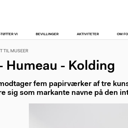
r
tion
STØTTER VI
BEVILLINGER
AKTIVITETER
OM F
T TIL MUSEER
 - Humeau - Kolding
odtager fem papirværker af tre kunst
re sig som markante navne på den in