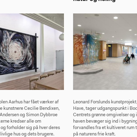
len Aarhus har fået værker af
Leonard Forslunds kunstprojekt,
e kunstnere Cecilie Bendixen,
Have, tager udgangspunkt i Bod
v Andersen og Simon Dybbroe
Centrets grønne omgivelser og 
erne kredser alle om
haven bevæger sig ind i bygnin
og forholder sig på hver deres
forvandles fra et kultiveret rum t
 livlige hus og dets brugere.
på naturens frie kraft.