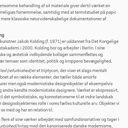
somme behandling af sit materiale giver dertil værket en
rreligiøs fornemmelse, samtidig med at termitstudiet på papir
il mere klassiske naturvidenskabelige dokumentationer af
ing
kunstner Jakob Kolding (f. 1971) er uddannet fra Det Kongelige
akademi i 2000. Kolding bor og arbejder i Berlin. I sine
ske og æstetisk indbydende kollager sammenflettes og
sær temaer som identitet, politik og kroppens bevægelighed.
tled (refurbished)
er et triptycon, der viser et slags mentalt
boet af en række elementer, der tæller både amorfe
turer men også modernistiske designobjekter af eksempelvis
g andre kendte modernistiske designere. Værket er ekspressivt,
l det symbolistiske, og konnotationerne til et indre landskab
 designobjekternes rolle i vores fælles kulturelle arv. Objekter vi
 os med og har en relation til.
i flere af sine værker arbejdet med samfundsnarrativer og tager i
furbished)
livtag med den kanoniserede danske modernisme,