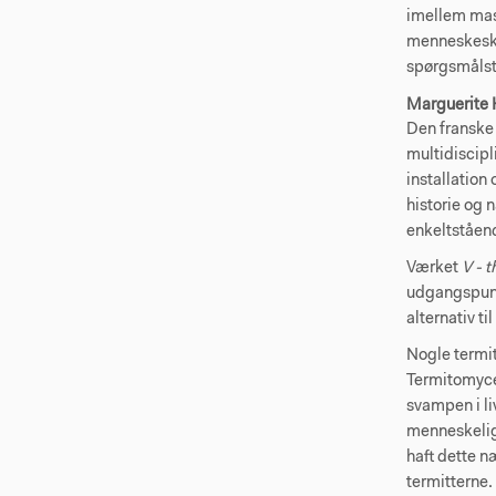
imellem mas
menneskeskab
spørgsmålst
Marguerite
Den franske 
multidiscipl
installation 
historie og 
enkeltståend
Værket
V - 
udgangspunk
alternativ t
Nogle termit
Termitomyce
svampen i l
menneskelig
haft dette n
termitterne.