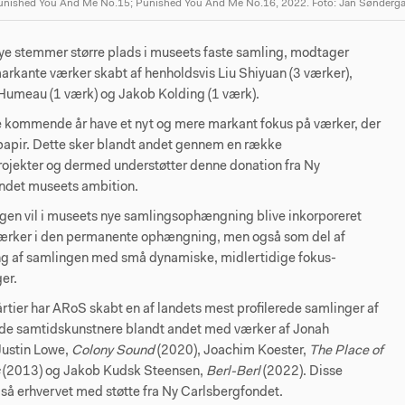
Punished You And Me No.15; Punished You And Me No.16, 2022. Foto: Jan Sønderga
nye stemmer større plads i museets faste samling, modtager
rkante værker skabt af henholdsvis Liu Shiyuan (3 værker),
Humeau (1 værk) og Jakob Kolding (1 værk).
de kommende år have et nyt og mere markant fokus på værker, der
 papir. Dette sker blandt andet gennem en række
rojekter og dermed understøtter denne donation fra Ny
ndet museets ambition.
gen vil i museets nye samlingsophængning blive inkorporeret
rker i den permanente ophængning, men også som del af
ng af samlingen med små dynamiske, midlertidige fokus-
er.
rtier har ARoS skabt en af landets mest profilerede samlinger af
e samtidskunstnere blandt andet med værker af Jonah
ustin Lowe,
Colony Sound
(2020), Joachim Koester,
The Place of
s
(2013) og Jakob Kudsk Steensen,
Berl-Berl
(2022). Disse
så erhvervet med støtte fra Ny Carlsbergfondet.