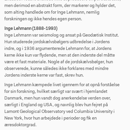
men derimod en abstrakt form, der markerer og hylder det,
som alting handlede om for Inge Lehmann, nemlig
forskningen og ikke hendes egen person.
Inge Lehmann (1888-1993)
Inge Lehmann var seismolog og ansat på Geodætisk Institut.
Hun studerede jordskælvsbølgers udbredelse i Jordens
indre, og i 1936 argumenterede Lehmann for, at Jordens
kerne ikke kun var flydende, men at den inderste del måtte
være et fast materiale. Nogle af de jordskælvsbølger, hun
observerede, kunne således ikke forklares med mindre
Jordens inderste kerne var fast, skrev hun.
Inge Lehmann kæmpede livet igennem for at opnå forståelse
for sin forskning, hvilket særligt var svært i hjemlandet
Danmark, men hun vandt dog anerkendelse verden over,
særligt i England og USA, og navnlig blev hun fejret på
Lamont Geological Observatory ved Columbia University i
New York, hvor hun arbejdede i perioder og fik en
æresdoktorgrad.