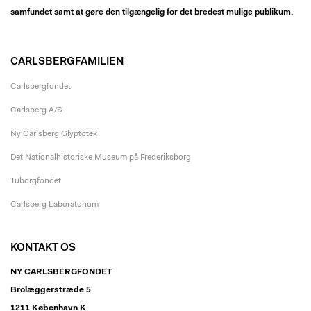
samfundet samt at gøre den tilgængelig for det bredest mulige publikum.
CARLSBERGFAMILIEN
Carlsbergfondet
Carlsberg A/S
Ny Carlsberg Glyptotek
Det Nationalhistoriske Museum på Frederiksborg
Tuborgfondet
Carlsberg Laboratorium
KONTAKT OS
NY CARLSBERGFONDET
Brolæggerstræde 5
1211 København K