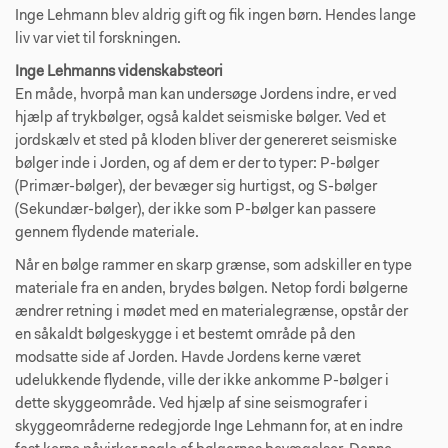
Inge Lehmann blev aldrig gift og fik ingen børn. Hendes lange
liv var viet til forskningen.
Inge Lehmanns videnskabsteori
En måde, hvorpå man kan undersøge Jordens indre, er ved
hjælp af trykbølger, også kaldet seismiske bølger. Ved et
jordskælv et sted på kloden bliver der genereret seismiske
bølger inde i Jorden, og af dem er der to typer: P-bølger
(Primær-bølger), der bevæger sig hurtigst, og S-bølger
(Sekundær-bølger), der ikke som P-bølger kan passere
gennem flydende materiale.
Når en bølge rammer en skarp grænse, som adskiller en type
materiale fra en anden, brydes bølgen. Netop fordi bølgerne
ændrer retning i mødet med en materialegrænse, opstår der
en såkaldt bølgeskygge i et bestemt område på den
modsatte side af Jorden. Havde Jordens kerne været
udelukkende flydende, ville der ikke ankomme P-bølger i
dette skyggeområde. Ved hjælp af sine seismografer i
skyggeområderne redegjorde Inge Lehmann for, at en indre