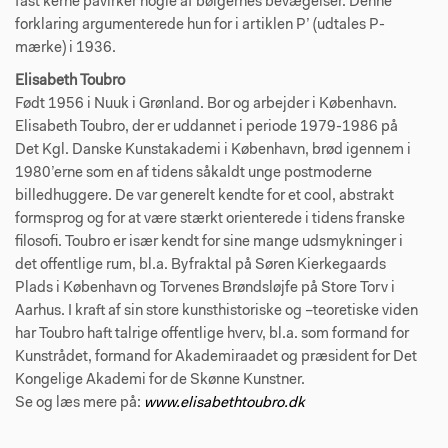
fast kerne påvirker nogle af bølgernes bevægelser. Denne
forklaring argumenterede hun for i artiklen P’ (udtales P-
mærke) i 1936.
Elisabeth Toubro
Født 1956 i Nuuk i Grønland. Bor og arbejder i København.
Elisabeth Toubro, der er uddannet i periode 1979-1986 på
Det Kgl. Danske Kunstakademi i København, brød igennem i
1980’erne som en af tidens såkaldt unge postmoderne
billedhuggere. De var generelt kendte for et cool, abstrakt
formsprog og for at være stærkt orienterede i tidens franske
filosofi. Toubro er især kendt for sine mange udsmykninger i
det offentlige rum, bl.a. Byfraktal på Søren Kierkegaards
Plads i København og Torvenes Brøndsløjfe på Store Torv i
Aarhus. I kraft af sin store kunsthistoriske og –teoretiske viden
har Toubro haft talrige offentlige hverv, bl.a. som formand for
Kunstrådet, formand for Akademiraadet og præsident for Det
Kongelige Akademi for de Skønne Kunstner.
Se og læs mere på:
www.elisabethtoubro.dk