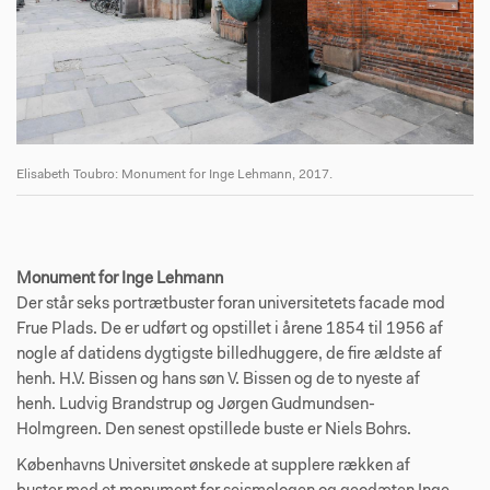
Elisabeth Toubro: Monument for Inge Lehmann, 2017.
El
Monument for Inge Lehmann
Der står seks portrætbuster foran universitetets facade mod
Frue Plads. De er udført og opstillet i årene 1854 til 1956 af
nogle af datidens dygtigste billedhuggere, de fire ældste af
henh. H.V. Bissen og hans søn V. Bissen og de to nyeste af
henh. Ludvig Brandstrup og Jørgen Gudmundsen-
Holmgreen. Den senest opstillede buste er Niels Bohrs.
Københavns Universitet ønskede at supplere rækken af