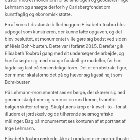
buster med et monument for seismologen og geodæten Inge
Lehmann og ansøgte derfor Ny Carlsbergfondet om
kunstfaglig og økonomisk støtte.
En af vores tids største billedhuggere Elisabeth Toubro blev
udpeget som kunstneren, der kunne løfte opgaven, og det
blev besluttet, at monumentet ville gøre sig bedst ved siden
af Niels Bohr-busten. Dette var i foråret 2015. Derefter gik
Elisabeth Toubro i gang med sit undersøgende arbejde, og
hun forsøgte sig med mange forskellige modeller, før hun
lagde sig fast på den endelige form. Det er en abstrakt figur,
der mimer skalaforholdet på og hæver sig ligeså højt som
Bohr-busten.
På Lehmann-monumentet ses en bølge, der skærer sig ned
gennem skulpturen og rammer en rund kerne, hvorefter
bølgen skifter retning. Skulpturens krop er kløvet i to – for at
illudere et jordskælv og de tilhørende seismografiske
målinger. Bag på monumentet ses konturen af et portræt af
Inge Lehmann.
Elisabeth Toubro ønskede ikke at producere en portrætbuste,