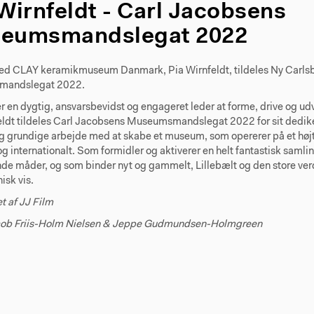
Wirnfeldt - Carl Jacobsens
eumsmandslegat 2022
ved CLAY keramikmuseum Danmark, Pia Wirnfeldt, tildeles Ny Carls
andslegat 2022.
 en dygtig, ansvarsbevidst og engageret leder at forme, drive og udv
eldt tildeles Carl Jacobsens Museumsmandslegat 2022 for sit dedik
og grundige arbejde med at skabe et museum, som opererer på et højt
og internationalt. Som formidler og aktiverer en helt fantastisk sam
de måder, og som binder nyt og gammelt, Lillebælt og den store 
isk vis.
t af JJ Film
acob Friis-Holm Nielsen & Jeppe Gudmundsen-Holmgreen