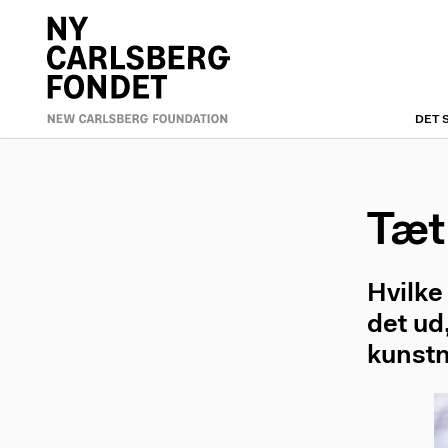
Skip
to
Primæ
main
content
naviga
DET 
Tæt
Hvilke
det ud
kunstn