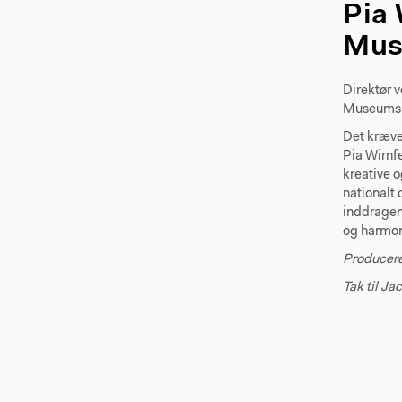
Pia 
Mus
Direktør 
Museumsm
Det kræver
Pia Wirnf
kreative 
nationalt 
inddragen
og harmon
Producere
Tak til J