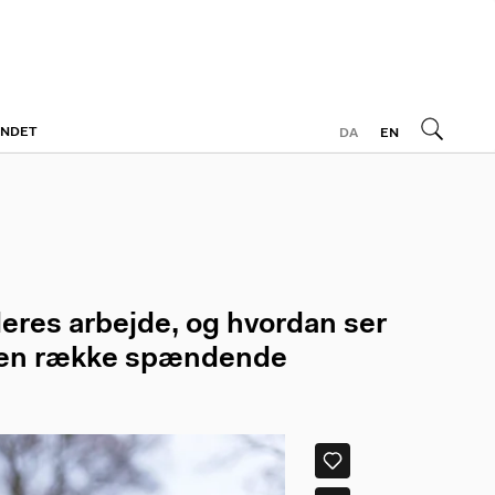
ONDET
DA
EN
deres arbejde, og hvordan ser
e en række spændende