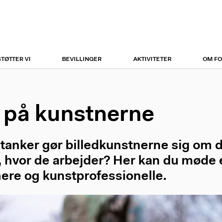
r
tion
STØTTER VI
BEVILLINGER
AKTIVITETER
OM F
 på kunstnerne
 tanker gør billedkunstnerne sig om 
, hvor de arbejder? Her kan du mød
ere og kunstprofessionelle.