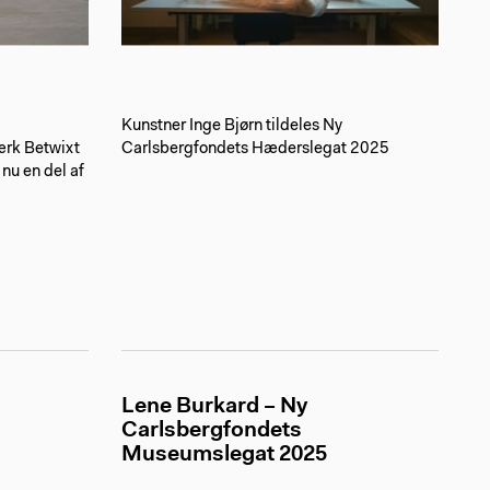
Kunstner Inge Bjørn tildeles Ny
rk Betwixt
Carlsbergfondets Hæderslegat 2025
 nu en del af
Lene Burkard – Ny
Carlsbergfondets
Museumslegat 2025