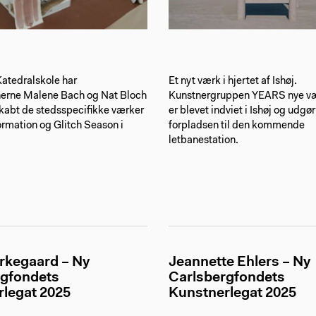
Katedralskole har
Et nyt værk i hjertet af Ishøj.
nerne Malene Bach og Nat Bloch
Kunstnergruppen YEARS nye væ
kabt de stedsspecifikke værker
er blevet indviet i Ishøj og udgør
rmation og Glitch Season i
forpladsen til den kommende
letbanestation. ⁠
rkegaard – Ny
Jeannette Ehlers – Ny
rgfondets
Carlsbergfondets
legat 2025
Kunstnerlegat 2025