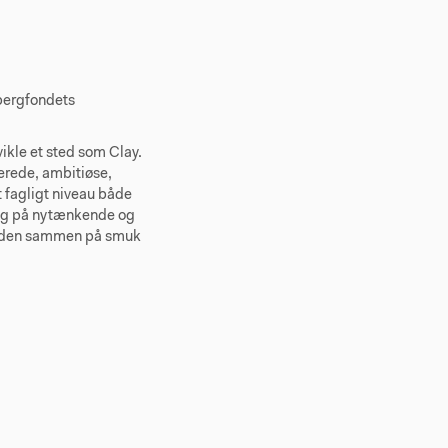
bergfondets
ikle et sted som Clay.
erede, ambitiøse,
 fagligt niveau både
ling på nytænkende og
verden sammen på smuk