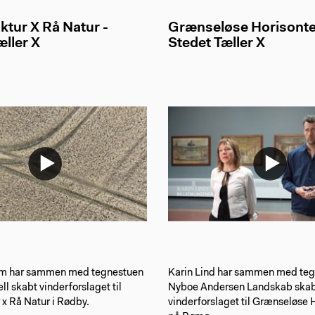
uktur X Rå Natur -
Grænseløse Horisonte
æller X
Stedet Tæller X
m har sammen med tegnestuen
Karin Lind har sammen med te
ll skabt vinderforslaget til
Nyboe Andersen Landskab ska
r x Rå Natur i Rødby.
vinderforslaget til Grænseløse 