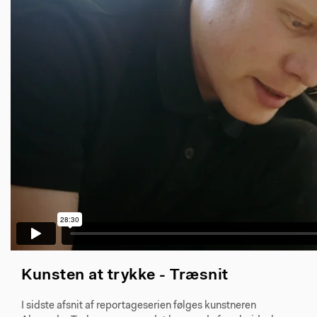
Kunsten at trykke - Træsnit
I sidste afsnit af reportageserien følges kunstneren