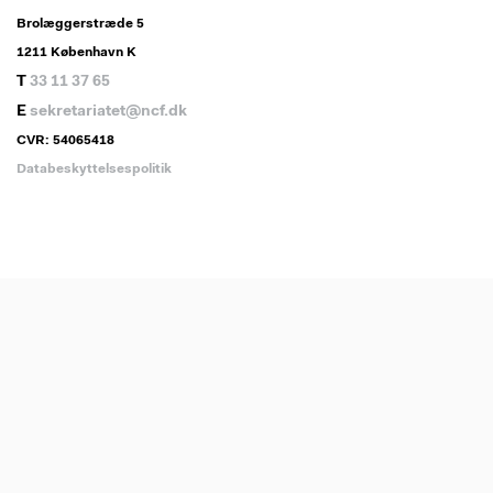
Brolæggerstræde 5
1211 København K
T
33 11 37 65
E
sekretariatet@ncf.dk
CVR: 54065418
Databeskyttelsespolitik