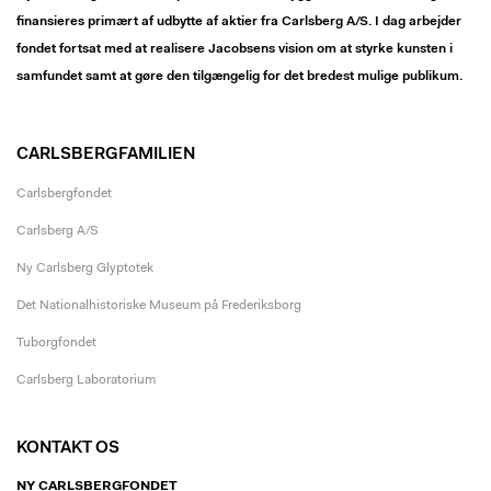
finansieres primært af udbytte af aktier fra Carlsberg A/S. I dag arbejder
fondet fortsat med at realisere Jacobsens vision om at styrke kunsten i
samfundet samt at gøre den tilgængelig for det bredest mulige publikum.
CARLSBERGFAMILIEN
Carlsbergfondet
Carlsberg A/S
Ny Carlsberg Glyptotek
Det Nationalhistoriske Museum på Frederiksborg
Tuborgfondet
Carlsberg Laboratorium
KONTAKT OS
NY CARLSBERGFONDET