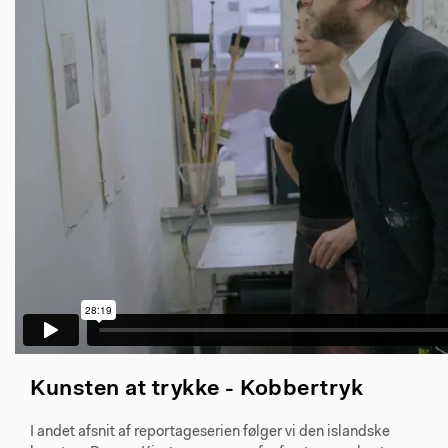
Kunsten at trykke - Kobbertryk
I andet afsnit af reportageserien følger vi den islandske