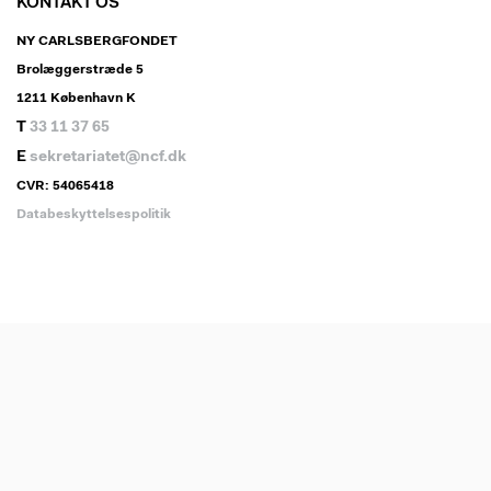
KONTAKT OS
NY CARLSBERGFONDET
Brolæggerstræde 5
1211 København K
T
33 11 37 65
E
sekretariatet@ncf.dk
CVR: 54065418
Databeskyttelsespolitik