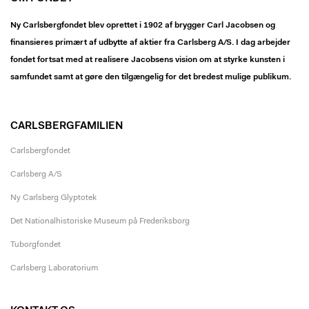
Ny Carlsbergfondet blev oprettet i 1902 af brygger Carl Jacobsen og
finansieres primært af udbytte af aktier fra Carlsberg A/S. I dag arbejder
fondet fortsat med at realisere Jacobsens vision om at styrke kunsten i
samfundet samt at gøre den tilgængelig for det bredest mulige publikum.
CARLSBERGFAMILIEN
Carlsbergfondet
Carlsberg A/S
Ny Carlsberg Glyptotek
Det Nationalhistoriske Museum på Frederiksborg
Tuborgfondet
Carlsberg Laboratorium