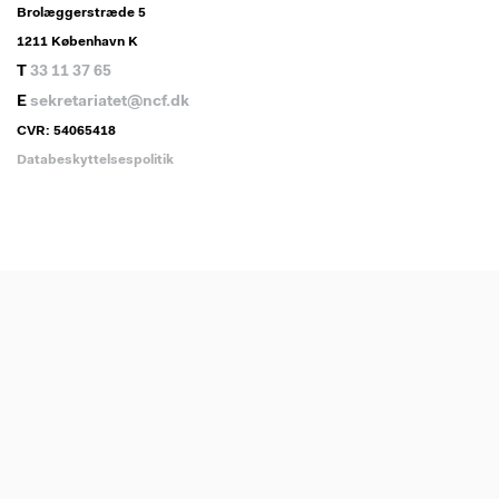
Brolæggerstræde 5
1211 København K
T
33 11 37 65
E
sekretariatet@ncf.dk
CVR: 54065418
Databeskyttelsespolitik