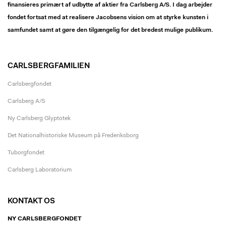
finansieres primært af udbytte af aktier fra Carlsberg A/S. I dag arbejder
fondet fortsat med at realisere Jacobsens vision om at styrke kunsten i
samfundet samt at gøre den tilgængelig for det bredest mulige publikum.
CARLSBERGFAMILIEN
Carlsbergfondet
Carlsberg A/S
Ny Carlsberg Glyptotek
Det Nationalhistoriske Museum på Frederiksborg
Tuborgfondet
Carlsberg Laboratorium
KONTAKT OS
NY CARLSBERGFONDET