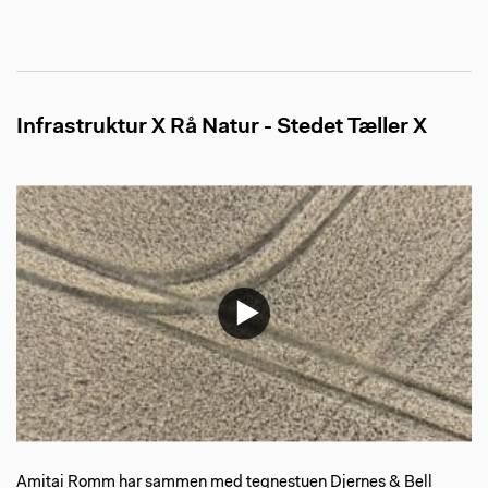
Infrastruktur X Rå Natur - Stedet Tæller X
Amitai Romm har sammen med tegnestuen Djernes & Bell