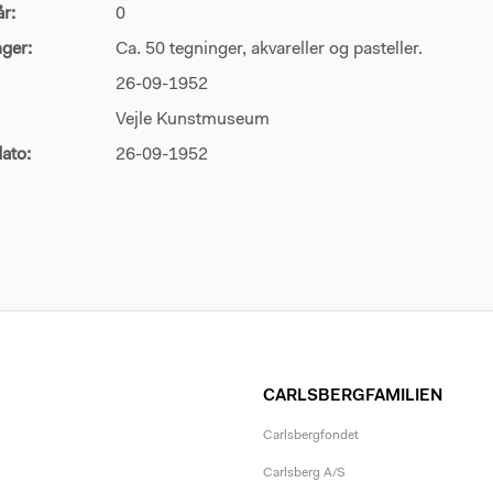
år:
0
ger:
Ca. 50 tegninger, akvareller og pasteller.
26-09-1952
Vejle Kunstmuseum
ato:
26-09-1952
CARLSBERGFAMILIEN
Carlsbergfondet
Carlsberg A/S