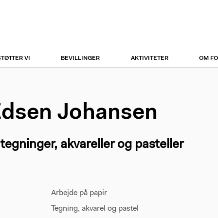
r
tion
STØTTER VI
BEVILLINGER
AKTIVITETER
OM F
Edsen Johansen
tegninger, akvareller og pasteller
Arbejde på papir
Tegning, akvarel og pastel