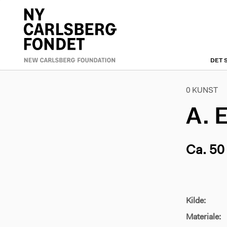
Skip
to
Primæ
main
content
naviga
DET 
0 KUNST
A. 
Ca. 50 
Kilde:
Materiale: