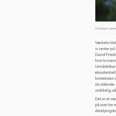
Christian Lem
Værkets tite
vi venter på
David Fried
hvor to men
Umiddelbart 
eksistentiel
konteksten a
sin stående
urokkelig ud
Det er et vær
på over tre 
detaljerigd