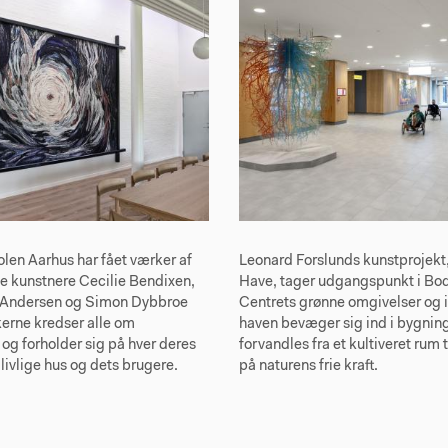
len Aarhus har fået værker af
Leonard Forslunds kunstprojekt,
e kunstnere Cecilie Bendixen,
Have, tager udgangspunkt i Bod
v Andersen og Simon Dybbroe
Centrets grønne omgivelser og 
erne kredser alle om
haven bevæger sig ind i bygnin
og forholder sig på hver deres
forvandles fra et kultiveret rum t
 livlige hus og dets brugere.
på naturens frie kraft.