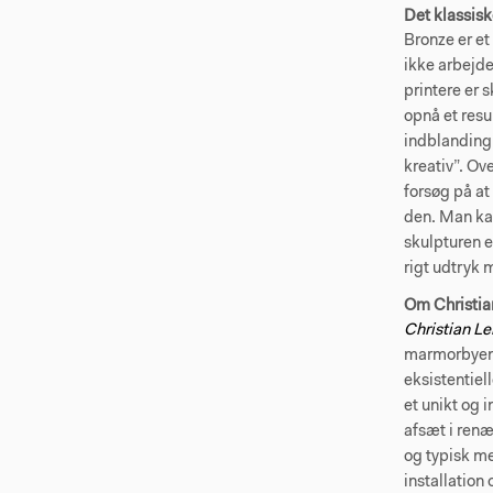
Det klassis
Bronze er et
ikke arbejde
printere er 
opnå et resu
indblanding,
kreativ”. Ov
forsøg på at
den. Man kan
skulpturen e
rigt udtryk 
Om Christi
Christian L
marmorbyen 
eksistentiel
et unikt og 
afsæt i ren
og typisk me
installation