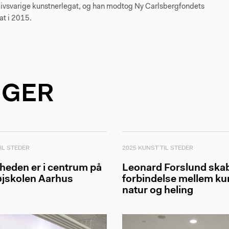
livsvarige kunstnerlegat, og han modtog Ny Carlsbergfondets
at i 2015.
NGER
IL STEDER
2025 KUNST TIL STEDER
heden er i centrum på
Leonard Forslund ska
øjskolen Aarhus
forbindelse mellem ku
natur og heling