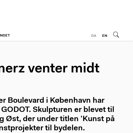
ONDET
DA
EN
merz venter midt
r Boulevard i København har
GODOT. Skulpturen er blevet til
g Øst, der under titlen ’Kunst på
tprojekter til bydelen.