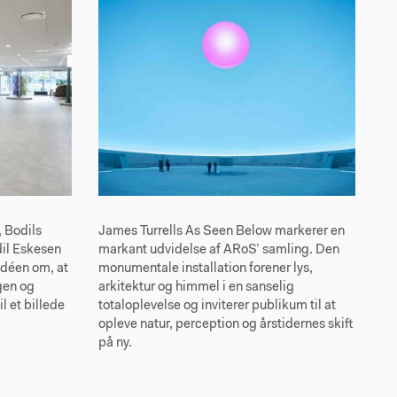
 Bodils
James Turrells As Seen Below markerer en
il Eskesen
markant udvidelse af ARoS’ samling. Den
idéen om, at
monumentale installation forener lys,
gen og
arkitektur og himmel i en sanselig
il et billede
totaloplevelse og inviterer publikum til at
opleve natur, perception og årstidernes skift
på ny.