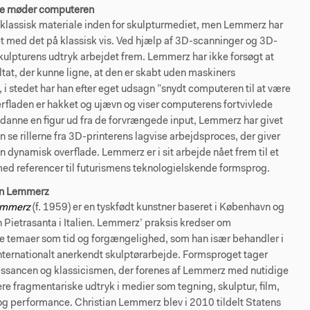
ke møder computeren
 klassisk materiale inden for skulpturmediet, men Lemmerz har
t med det på klassisk vis. Ved hjælp af 3D-scanninger og 3D-
skulpturens udtryk arbejdet frem. Lemmerz har ikke forsøgt at
ltat, der kunne ligne, at den er skabt uden maskiners
 i stedet har han efter eget udsagn ”snydt computeren til at være
erfladen er hakket og ujævn og viser computerens fortvivlede
 danne en figur ud fra de forvrængede input, Lemmerz har givet
 se rillerne fra 3D-printerens lagvise arbejdsproces, der giver
n dynamisk overflade. Lemmerz er i sit arbejde nået frem til et
med referencer til futurismens teknologielskende formsprog.
an Lemmerz
emmerz
(f. 1959) er en tyskfødt kunstner baseret i København og
Pietrasanta i Italien. Lemmerz’ praksis kredser om
le temaer som tid og forgængelighed, som han især behandler i
internationalt anerkendt skulptørarbejde. Formsproget tager
æssancen og klassicismen, der forenes af Lemmerz med nutidige
re fragmentariske udtryk i medier som tegning, skulptur, film,
 og performance. Christian Lemmerz blev i 2010 tildelt Statens