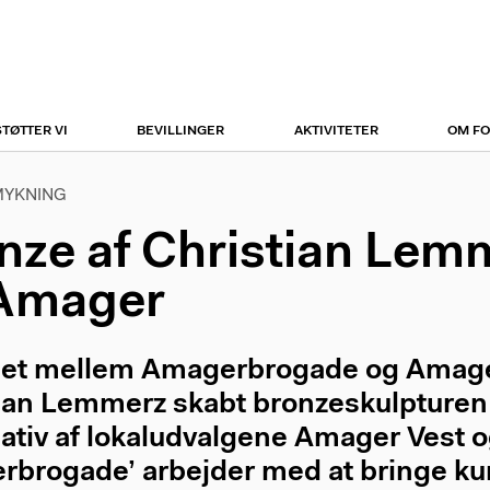
r
tion
STØTTER VI
BEVILLINGER
AKTIVITETER
OM F
MYKNING
nze af Christian Lem
Amager
set mellem Amagerbrogade og Amage
ian Lemmerz skabt bronzeskulpturen 
tiativ af lokaludvalgene Amager Vest o
brogade’ arbejder med at bringe kuns