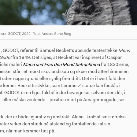
merz. GODOT, 2022. Foto: Anders Sune Berg
l, GODOT, referer til Samuel Becketts absurde teaterstykke
Mens
 Godot
fra 1949. Det siges, at Beckett var inspireret af Caspar
richs maleri
Mann und Frau den Mond betrachtend
fra 1830’erne,
nesker står i et mørkt skovlandskab og skuer mod aftenhimmelen.
uden nogen grund eller synlig fremdrift. Det er i hvert fald den
le kerne i Becketts stykke, som Lemmerz’ statue kan forstås i
f. GODOT er en figur fuld af indre bevægelse, selvom den dér, i
 – eller måske ventende – position midt på Amagerbrogade, ser
.
k, der er både figurativ og abstrakt. Alene i kraft af sin størrelse
meter virker den stærk på afstand og forbløffende i al sin
om, når man kommer tæt på.