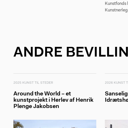
Kunstfonds 
Kunstnerleg
ANDRE BEVILLI
2025 KUNST TIL STEDER
2026 KUNST T
Around the World – et
Sanselig
kunstprojekt i Herlev af Henrik
Idrætsh
Plenge Jakobsen