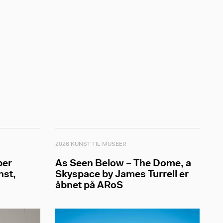
2026 KUNST TIL MUSEER
ber
As Seen Below – The Dome, a
nst,
Skyspace by James Turrell er
åbnet på ARoS