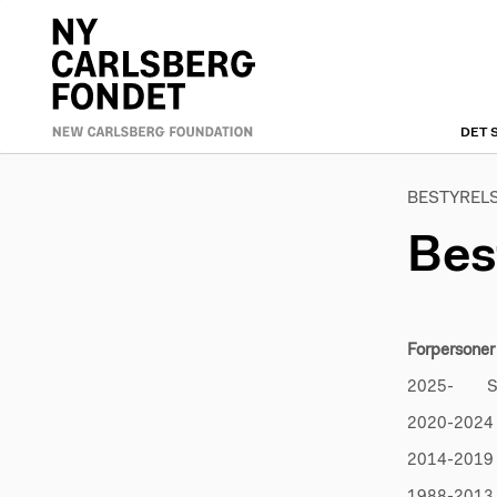
Skip
to
Primæ
main
content
naviga
DET 
BESTYREL
Bes
Forpersoner
2025- San
2020-2024 
2014-2019 