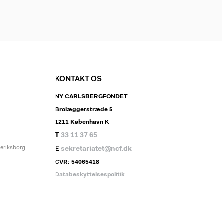
KONTAKT OS
NY CARLSBERGFONDET
Brolæggerstræde 5
1211 København K
T
33 11 37 65
deriksborg
E
sekretariatet@ncf.dk
CVR: 54065418
Databeskyttelsespolitik