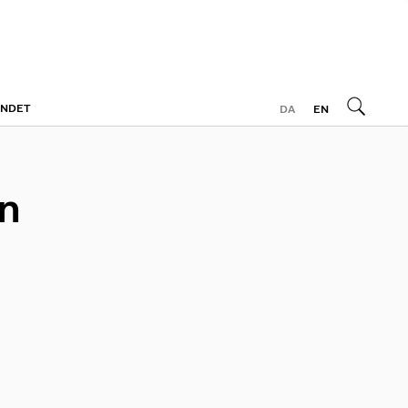
ONDET
DA
EN
n