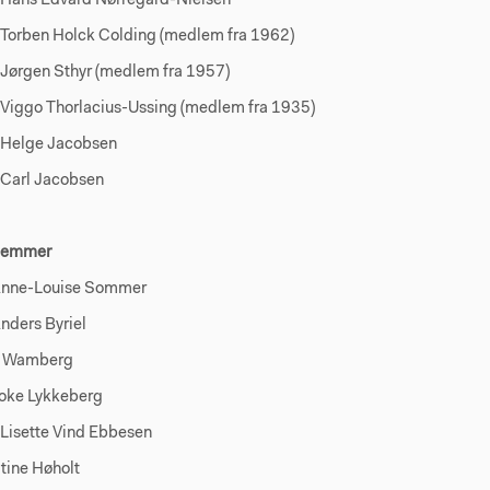
Hans Edvard Nørregård-Nielsen
orben Holck Colding (medlem fra 1962)
ørgen Sthyr (medlem fra 1957)
iggo Thorlacius-Ussing (medlem fra 1935)
Helge Jacobsen
Carl Jacobsen
lemmer
e-Louise Sommer
ers Byriel
b Wamberg
e Lykkeberg
isette Vind Ebbesen
ne Høholt